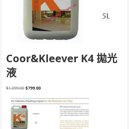
Coor&Kleever K4 拋光
液
原
目
$
1,099.00
$
799.00
始
前
價
價
格：
格：
$1,099.00。
$799.00。