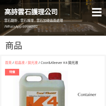
跳
至
高詩雲石護理公司
主
要
雲石翻新 , 雲石護理 , 雲石加硬晶面處理
內
/WhatsApp:69990102
容
商品
首頁
/
結晶液 / 拋光液
/ Coor&Kleever K4 拋光液
特價