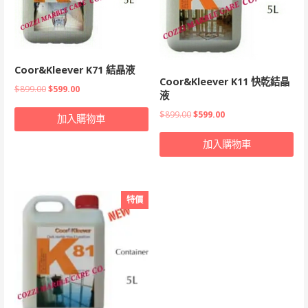
Coor&Kleever K71 結晶液
Coor&Kleever K11 快乾結晶
原
目
$
899.00
$
599.00
液
始
前
原
目
$
899.00
$
599.00
加入購物車
價
價
始
前
格：
格：
加入購物車
價
價
$899.00。
$599.00。
格：
格：
$899.00。
$599.00。
特價