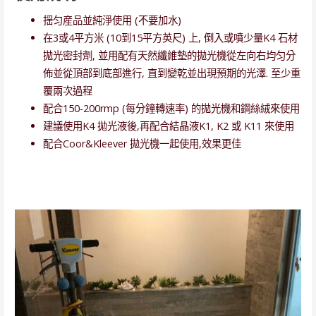
揺匀産品並純淨使用 (不要加水)
在3或4平方米 (10到15平方英尺) 上, 倒入或噴少量K4 石材
拋光密封劑, 並用配有天然纖維墊的拋光機從左向右均匀分
佈並從頂部到底部進行, 直到變乾並出現預期的光澤. 至少重
覆兩次過程
配合150-200rmp (每分鐘轉速率) 的拋光機和鋼絲絨來使用
建議使用K4 拋光液後,再配合結晶液K1, K2 或 K11 來使用
配合Coor&Kleever 拋光機一起使用,效果更佳