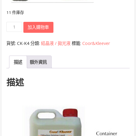
11 件庫存
Coor&Kleever
加入購物車
K4
拋
貨號:
CK-K4
分類:
結晶液 / 拋光液
標籤:
Coor&Kleever
光
液
描述
額外資訊
數
量
描述