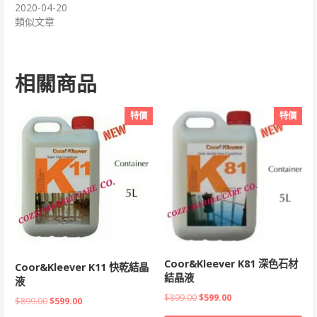
2020-04-20
類似文章
相關商品
特價
特價
Coor&Kleever K81 深色石材
Coor&Kleever K11 快乾結晶
結晶液
液
原
目
$
899.00
$
599.00
原
目
$
899.00
$
599.00
始
前
始
前