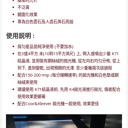
晶瑩的光芒
不泛黃
鏡面化效果
専為白色雲石及人造石英石而設
使用説明 :
摇匀産品並純淨使用 (不要加水)
在3或4平方 未(10到15平方英尺) 上, 倒入或噴出少量 K71
結晶液, 並用裝有鋼絲絨的抛光機, 從左向右均匀分佈, 從上
到下, 直到變乾, 出現預期的光澤. 至少重複兩次該過程
配合150-200 rmp (每分鐘轉速率) 的拋光機和白色墊或鋼
絲絨來使用
建議使用 K71結晶液前, 先用 K4拋光液進行拋光, 倆者配合
使用效果更顯著
配合Coor&Kleever 拋光機一起使用, 效果更佳