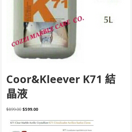
Coor&Kleever K71 結
晶液
原
目
$
899.00
$
599.00
始
前
價
價
格：
格：