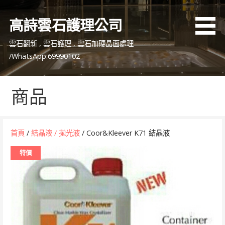
跳
至
高詩雲石護理公司
主
要
雲石翻新 , 雲石護理 , 雲石加硬晶面處理
內
/WhatsApp:69990102
容
商品
首頁
/
結晶液 / 拋光液
/ Coor&Kleever K71 結晶液
特價