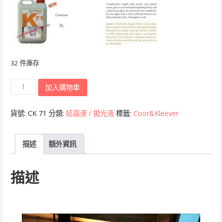
$899.00。
$599.00。
32 件庫存
Coor&Kleever
加入購物車
K71
結
貨號:
CK 71
分類:
結晶液 / 拋光液
標籤:
Coor&Kleever
晶
液
描述
額外資訊
數
量
描述