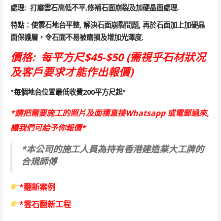
處理: 打磨雲石高低不平,修補石面崩裂及加硬晶面處理.
特點：使雲石地台平整, 解決石面崩裂問題, 再於石面加上加硬晶
面保護層，令石面不易被磨損及增加光澤度.
價格: 每平方尺$45-$50 (需視乎石材狀况
及客戶要求才能作出報價)
"每個地台位置最低收費200平方尺起"
*請把需要施工的照片及面積直接Whatsapp 或電郵過來,
讓我們可給予你報價*
*本公司的施工人員為持有香港建造業大工牌的
合規師傅
*翻新案例
*雲石翻新工程