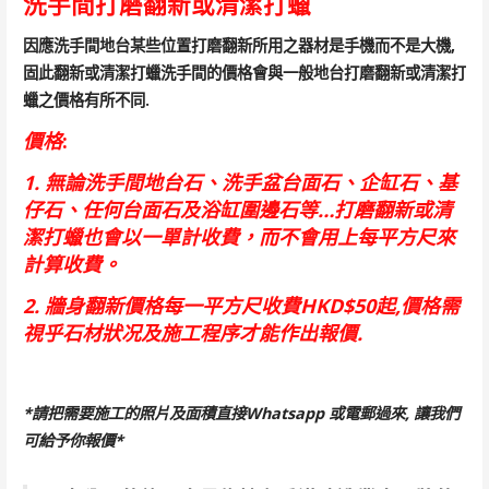
洗手間打磨翻新或清潔打蠟
因應洗手間地台某些位置打磨翻新所用之器材是手機而不是大機,
固此翻新或清潔打蠟洗手間的價格會與一般地台打磨翻新或清潔打
蠟之價格有所不同.
價格
:
1. 無論洗手間地台石、洗手盆台面石、企缸石、基
仔石、任何台面石及浴缸圍邊石等…打磨翻新或清
潔打蠟也會以一單計收費，而不會用上每平方尺來
計算收費。
2. 牆身翻新價格每一平方尺收費HKD$50起,價格需
視乎石材狀况及施工程序才能作出報價.
*請把需要施工的照片及面積直接Whatsapp 或電郵過來, 讓我們
可給予你報價*