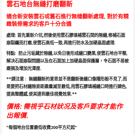
雲石地台無縫打磨翻新
適合新安裝雲石戓舊石進行無缝翻新處理, 對於有精
緻裝修需求的客戶十分合適
處理: 首先重新介坑,然後使用雲石膠填補雲石間的隙縫,修補石面
崩裂繼而打磨,使雲石高低一致,再進行防水及加硬晶面處理.
特點: 防止污垢藏於隙縫,以免日後形成縫口變黑,使雲石地台平整,
解决石面崩裂問題以及在石面加上加硬晶面保護層，令石面不易被
磨損及增加光澤度.
**請注意 : 無縫翻新的意思並不是翻新後縫口像隱形般不見了,而
是要把石材縫隙差距盡量減至最低,用雲石膠填補縫口時進行調色,
提高整體感,使其達到最佳視覺效果.**
價格: 需視乎石材狀况及客戶要求才能作
出報價.
"每個地台位置最低收費200平方尺起"