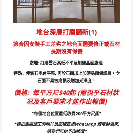
地台深層打磨翻新(1)
適合因安裝手工差劣之地台而需要修正或石材
長期沒有保養
處理: 打磨雲石高低不平及加硬晶面處理.
特點：使雲石地台平整, 再於石面加上加硬晶面保護層，令
石面不易被磨損及增加光澤度。
價格: 每平方尺$40起 (需視乎石材狀
况及客戶要求才能作出報價)
"每個地台位置最低收費200平方尺起"
*請把需要施工的照片及面積直接Whatsapp 或電郵過來,
讓我們可給予你報價*