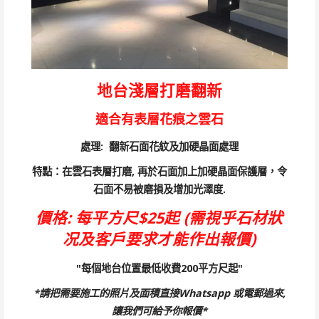
地台淺層打磨翻新
適合有表層花痕之雲石
處理: 翻新石面花紋及加硬晶面處理
特點：在雲石表層打磨, 再於石面加上加硬晶面保護層，令
石面不易被磨損及增加光澤度.
價格: 每平方尺$25起 (需視乎石材狀
况及客戶要求才能作出報價)
"每個地台位置最低收費200平方尺起"
*請把需要施工的照片及面積直接Whatsapp 或電郵過來,
讓我們可給予你報價*