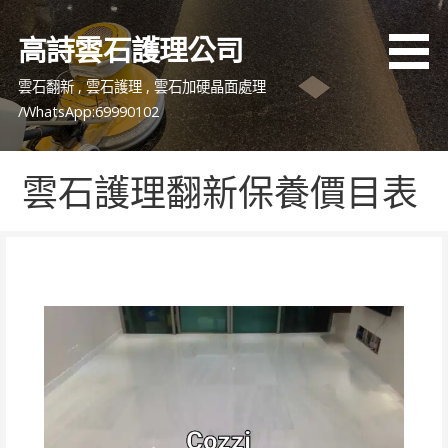
跳
至
高詩雲石護理公司
主
要
雲石翻新 , 雲石護理 , 雲石加硬晶面處理
內
/WhatsApp:69990102
容
雲石護理翻新保養價目表