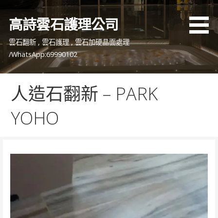
跳
至
高詩雲石護理公司
主
要
雲石翻新 , 雲石護理 , 雲石加硬晶面處理
內
/WhatsApp:69990102
容
人造石翻新 – PARK
YOHO