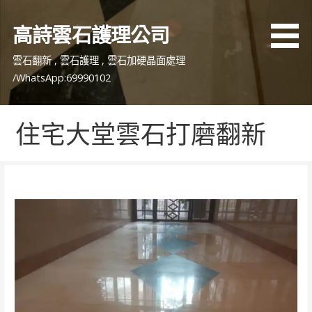
跳
至
高詩雲石護理公司
主
要
雲石翻新 , 雲石護理 , 雲石加硬晶面處理
內
/WhatsApp:69990102
容
住宅大堂雲石打磨翻新